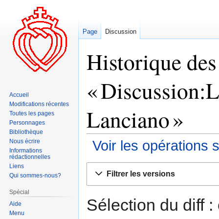
Page
Discussion
Historique des
« Discussion:L
Accueil
Modifications récentes
Lanciano »
Toutes les pages
Personnages
Bibliothèque
Nous écrire
Voir les opérations 
Informations
rédactionnelles
Liens
Aller
Aller
Filtrer les versions
Qui sommes-nous?
à
à
la
la
Spécial
navigation
recherche
Sélection du diff 
Aide
Menu