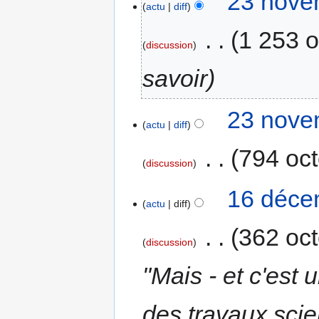
23 nove
actu
diff
‎
1 253 o
discussion
savoir
23 nove
actu
diff
‎
794 oct
discussion
16 déce
actu
diff
‎
362 oct
discussion
"Mais - et c'est 
des travaux scie