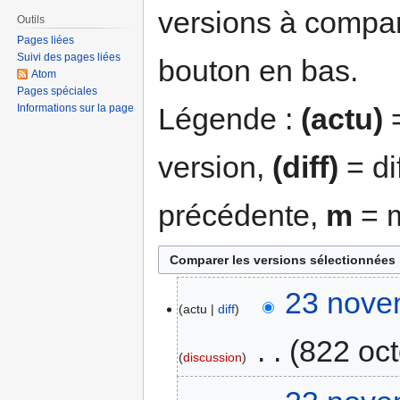
versions à compar
Outils
Pages liées
Suivi des pages liées
bouton en bas.
Atom
Pages spéciales
Légende :
(actu)
=
Informations sur la page
version,
(diff)
= di
précédente,
m
= m
23 nove
actu
diff
‎
822 oct
discussion