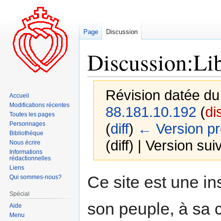
Page
Discussion
Discussion:Libe
Révision datée du
Accueil
Modifications récentes
88.181.10.192
(
di
Toutes les pages
Personnages
(
diff
)
← Version p
Bibliothèque
(diff) | Version sui
Nous écrire
Informations
rédactionnelles
Liens
Aller
Aller
Ce site est une ins
Qui sommes-nous?
à
à
Spécial
la
la
son peuple, à sa c
Aide
navigation
recherche
Menu