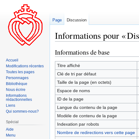
Page
Discussion
Informations pour « Di
Informations de base
Aller
Aller
à
à
Accueil
la
la
Titre affiché
Modifications récentes
navigation
recherche
Toutes les pages
Clé de tri par défaut
Personnages
Taille de la page (en octets)
Bibliothèque
Nous écrire
Espace de noms
Informations
ID de la page
rédactionnelles
Liens
Langue du contenu de la page
Qui sommes-nous?
Modèle de contenu de la page
Spécial
Indexation par robots
Aide
Nombre de redirections vers cette page
Menu