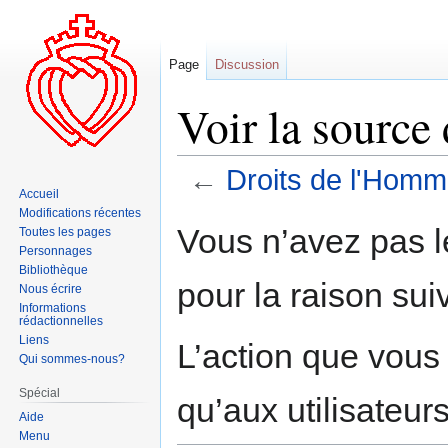
Page
Discussion
Voir la source
←
Droits de l'Hom
Accueil
Modifications récentes
Aller
Aller
Vous n’avez pas le
Toutes les pages
à
à
Personnages
la
la
Bibliothèque
pour la raison sui
navigation
recherche
Nous écrire
Informations
rédactionnelles
Liens
L’action que vous
Qui sommes-nous?
Spécial
qu’aux utilisateur
Aide
Menu