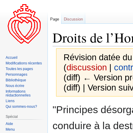
Page
Discussion
Droits de l’H
Révision datée du
Accueil
Modifications récentes
(
discussion
|
contr
Toutes les pages
Personnages
(diff) ← Version pr
Bibliothèque
(diff) | Version sui
Nous écrire
Informations
rédactionnelles
Liens
Aller
Aller
"Principes désor
Qui sommes-nous?
à
à
Spécial
la
la
conduire à la dest
Aide
navigation
recherche
Menu