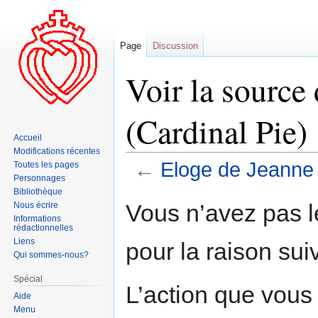
Page
Discussion
Voir la source
(Cardinal Pie)
Accueil
Modifications récentes
←
Eloge de Jeanne 
Toutes les pages
Personnages
Bibliothèque
Aller
Aller
Vous n’avez pas le
Nous écrire
à
à
Informations
rédactionnelles
la
la
Liens
pour la raison sui
navigation
recherche
Qui sommes-nous?
Spécial
L’action que vous
Aide
Menu