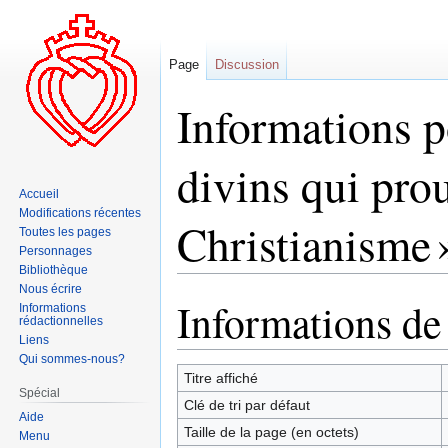
Page
Discussion
Informations po
divins qui prou
Accueil
Modifications récentes
Christianisme 
Toutes les pages
Personnages
Bibliothèque
Nous écrire
Informations de
Aller
Aller
Informations
rédactionnelles
à
à
Liens
la
la
Qui sommes-nous?
navigation
recherche
Titre affiché
Spécial
Clé de tri par défaut
Aide
Taille de la page (en octets)
Menu