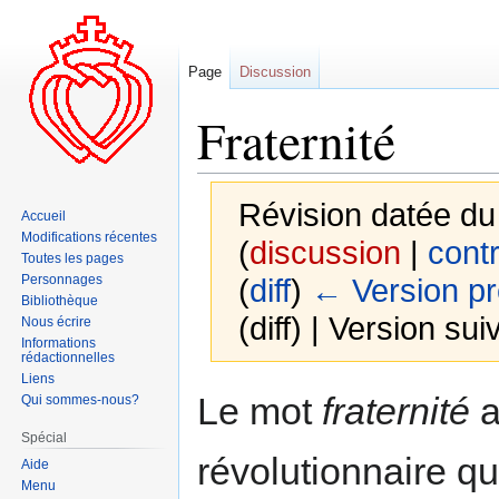
Page
Discussion
Fraternité
Révision datée du
Accueil
Modifications récentes
(
discussion
|
contr
Toutes les pages
Personnages
(
diff
)
← Version p
Bibliothèque
(diff) | Version sui
Nous écrire
Informations
rédactionnelles
Liens
Aller
Aller
Le mot
fraternité
a
Qui sommes-nous?
à
à
Spécial
la
la
révolutionnaire q
Aide
navigation
recherche
Menu