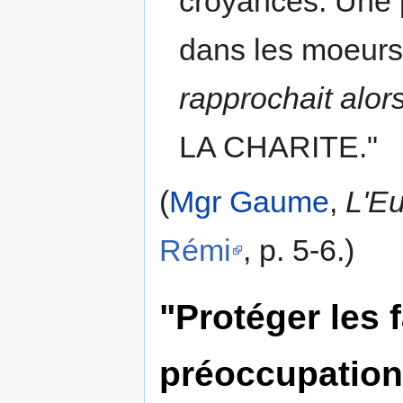
croyances. Une 
dans les moeurs
rapprochait alor
LA CHARITE."
(
Mgr Gaume
,
L'E
Rémi
, p. 5-6.)
"Protéger les 
préoccupations