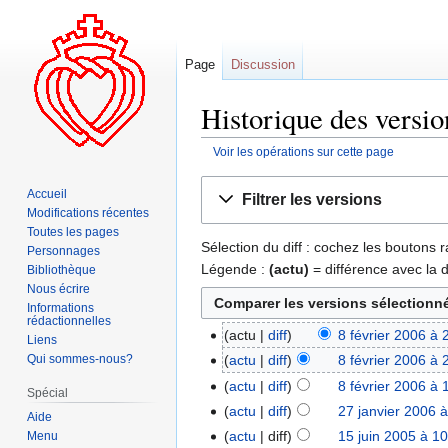
Page
Discussion
Historique des versio
Voir les opérations sur cette page
Aller
Aller
Accueil
Filtrer les versions
à
à
Modifications récentes
la
la
Toutes les pages
Sélection du diff : cochez les boutons
navigation
recherche
Personnages
Légende :
(actu)
= différence avec la 
Bibliothèque
Nous écrire
Informations
rédactionnelles
actu
diff
8 février 2006 à 
Liens
Qui sommes-nous?
actu
diff
8 février 2006 à 
actu
diff
8 février 2006 à 
Spécial
actu
diff
27 janvier 2006 
Aide
actu
diff
15 juin 2005 à 1
Menu