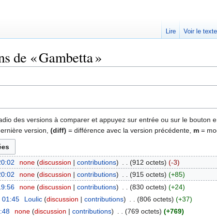
Lire
Voir le text
ns de « Gambetta »
 radio des versions à comparer et appuyez sur entrée ou sur le bouton e
dernière version,
(diff)
= différence avec la version précédente,
m
= mod
20:02
‎
none
discussion
contributions
‎
912 octets
-3
20:02
‎
none
discussion
contributions
‎
915 octets
+85
19:56
‎
none
discussion
contributions
‎
830 octets
+24
à 01:45
‎
Loulic
discussion
contributions
‎
806 octets
+37
0:48
‎
none
discussion
contributions
‎
769 octets
+769