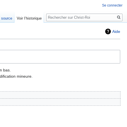
Se connecter
Rechercher
e source
Voir l’historique
Aide
n bas.
ification mineure.