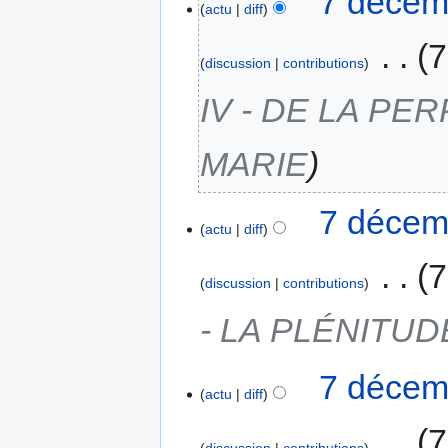
7 décem
actu
diff
‎
7
discussion
contributions
IV - DE LA PE
MARIE
7 décem
actu
diff
‎
7
discussion
contributions
- LA PLÉNITUD
7 décem
actu
diff
‎
7