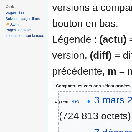
versions à compar
Outils
Pages liées
Suivi des pages liées
bouton en bas.
Atom
Pages spéciales
Légende :
(actu)
=
Informations sur la page
version,
(diff)
= di
précédente,
m
= m
3 mars 
actu
diff
724 813 octets