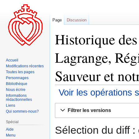
Page
Discussion
Historique des
Lagrange, Régi
Accueil
Modifications récentes
Sauveur et notr
Toutes les pages
Personnages
Bibliothèque
Nous écrire
Voir les opérations 
Informations
rédactionnelles
Liens
Aller
Aller
Filtrer les versions
Qui sommes-nous?
à
à
la
la
Spécial
navigation
recherche
Sélection du diff 
Aide
Menu