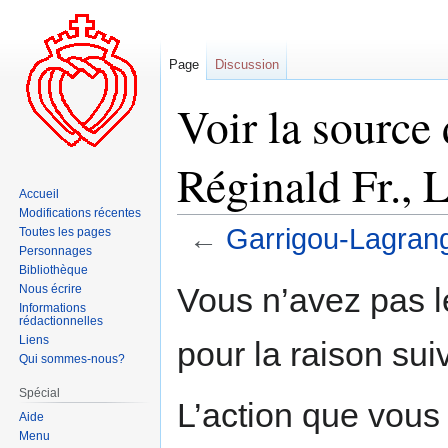
Page
Discussion
Voir la source
Réginald Fr., 
Accueil
Modifications récentes
←
Garrigou-Lagrang
Toutes les pages
Personnages
Bibliothèque
Aller
Aller
Vous n’avez pas le
Nous écrire
à
à
Informations
rédactionnelles
la
la
Liens
pour la raison sui
navigation
recherche
Qui sommes-nous?
Spécial
L’action que vous
Aide
Menu