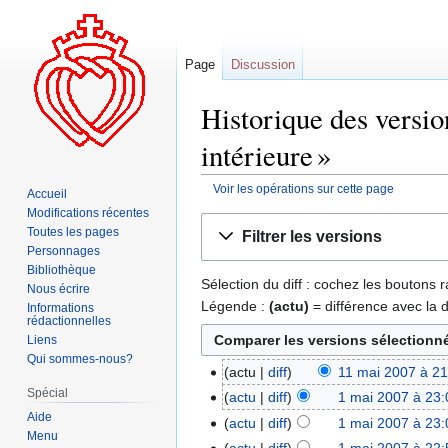
Page
Discussion
Historique des versio
intérieure »
Voir les opérations sur cette page
Accueil
Modifications récentes
Aller
Aller
Toutes les pages
Filtrer les versions
à
à
Personnages
la
la
Bibliothèque
Sélection du diff : cochez les boutons
navigation
recherche
Nous écrire
Légende :
(actu)
= différence avec la 
Informations
rédactionnelles
Liens
Qui sommes-nous?
actu
diff
11 mai 2007 à 21
Spécial
actu
diff
1 mai 2007 à 23:
Aide
actu
diff
1 mai 2007 à 23:
Menu