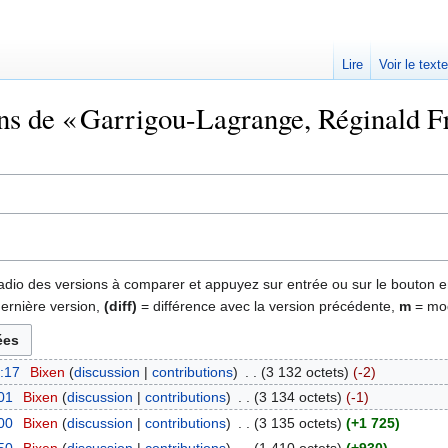
Lire
Voir le text
ns de « Garrigou-Lagrange, Réginald Fr.
 radio des versions à comparer et appuyez sur entrée ou sur le bouton e
dernière version,
(diff)
= différence avec la version précédente,
m
= mod
:17
‎
Bixen
discussion
contributions
‎
3 132 octets
-2
01
‎
Bixen
discussion
contributions
‎
3 134 octets
-1
00
‎
Bixen
discussion
contributions
‎
3 135 octets
+1 725