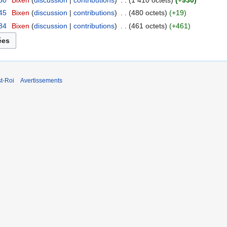
50
‎
Bixen
discussion
contributions
‎
1 410 octets
+930
45
‎
Bixen
discussion
contributions
‎
480 octets
+19
34
‎
Bixen
discussion
contributions
‎
461 octets
+461
t-Roi
Avertissements