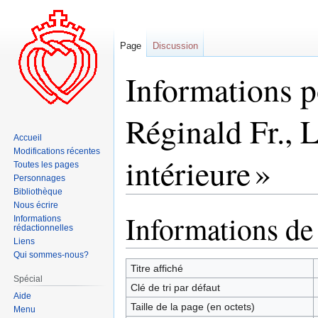
Page
Discussion
Informations p
Réginald Fr., L
Accueil
Modifications récentes
intérieure »
Toutes les pages
Personnages
Bibliothèque
Nous écrire
Informations de
Aller
Aller
Informations
rédactionnelles
à
à
Liens
la
la
Qui sommes-nous?
navigation
recherche
Titre affiché
Spécial
Clé de tri par défaut
Aide
Taille de la page (en octets)
Menu