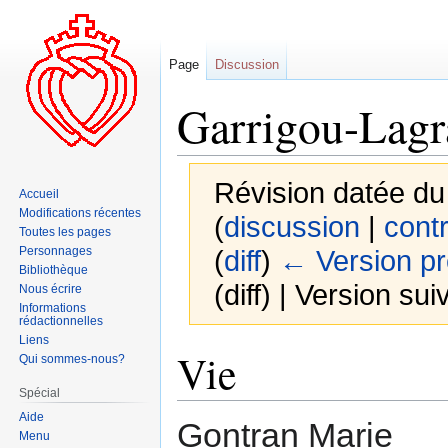
Page
Discussion
Garrigou-Lagr
Révision datée du
Accueil
Modifications récentes
(
discussion
|
contr
Toutes les pages
Personnages
(
diff
)
← Version p
Bibliothèque
(diff) | Version sui
Nous écrire
Informations
rédactionnelles
Liens
Aller
Aller
Vie
Qui sommes-nous?
à
à
Spécial
la
la
Aide
navigation
recherche
Gontran Marie
Menu