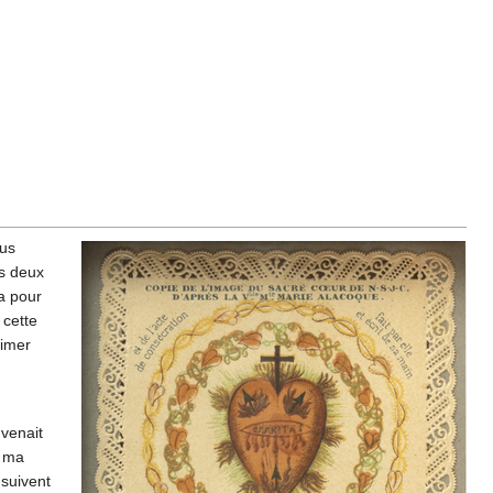
ous
es deux
a pour
 cette
aimer
venait
, ma
 suivent