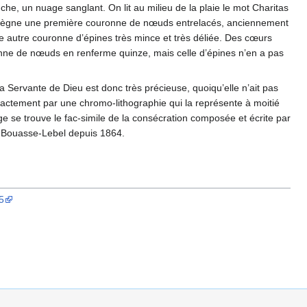
he, un nuage sanglant. On lit au milieu de la plaie le mot Charitas
ur, règne une première couronne de nœuds entrelacés, anciennement
une autre couronne d’épines très mince et très déliée. Des cœurs
ne de nœuds en renferme quinze, mais celle d’épines n’en a pas
a Servante de Dieu est donc très précieuse, quoiqu’elle n’ait pas
e exactement par une chromo-lithographie qui la représente à moitié
e se trouve le fac-simile de la consécration composée et écrite par
n Bouasse-Lebel depuis 1864.
5