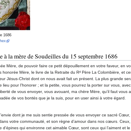
re 1686
thex
 à la mère de Soudeilles du 15 septembre 1686
mée Mère, de pouvoir faire ce petit dépouillement en votre faveur, en v
s honorée Mère, le livre de la Retraite du Rᵈ Père La Colombière, et c
r Jésus-Christ dont on nous avait fait un présent. La plus grande ser
e lieu pour l'honorer ; et la petite, vous pourrez la porter sur vous, avec
liberté de vous envoyer, vous avouant, ma chère Mère, qu'il faut vous 
suadée de vos bontés que je la suis, pour en user ainsi à votre égard.
’envie dont je me suis sentie pressée de vous envoyer ce sacré Cœur, 
ire dans votre communauté, et son règne d’amour dans nos cœurs. Ceux
 d’épines qui environne cet aimable Cœur, sont ceux qui l’aiment et le