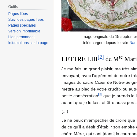
Outils
Pages liées
Suivi des pages liées
Pages spéciales
Version imprimable
Image originale du 15 septemb
Lien permanent
téléchargée depuis le site
Nar
Informations sur la page
[2]
te
LETTRE LIII
de M
Marie
Je me fais un grand plaisir, ma très ai
envoyant, avec l'agrément de notre trè
images du sacré Cœur de Notre-Seigneu
mettre au pied de votre crucifix ou autr
[3]
petite consécration
que je prends la 
autant que je le fais, et être aussi per
(...)
Je ne peux m’empêcher de croire que l
de ce qu’il a désir d’établir son emp
chère Mère, qui sont [dans] la couronne