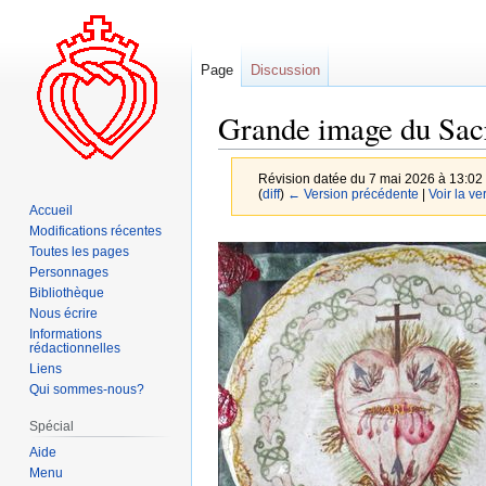
Page
Discussion
Grande image du Sac
Révision datée du 7 mai 2026 à 13:02
(
diff
)
← Version précédente
|
Voir la ve
Accueil
Modifications récentes
Aller
Aller
Toutes les pages
à
à
Personnages
la
la
Bibliothèque
Nous écrire
navigation
recherche
Informations
rédactionnelles
Liens
Qui sommes-nous?
Spécial
Aide
Menu