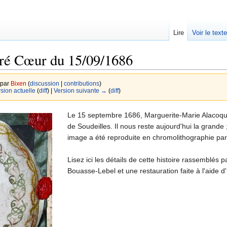
Lire
Voir le text
ré Cœur du 15/09/1686
 par
Bixen
(
discussion
|
contributions
)
rsion actuelle
(
diff
) |
Version suivante →
(
diff
)
Le 15 septembre 1686, Marguerite-Marie Alacoq
de Soudeilles. Il nous reste aujourd'hui la grande 
image a été reproduite en chromolithographie par
Lisez ici les détails de cette histoire rassemblés
Bouasse-Lebel et une restauration faite à l'aide d'un