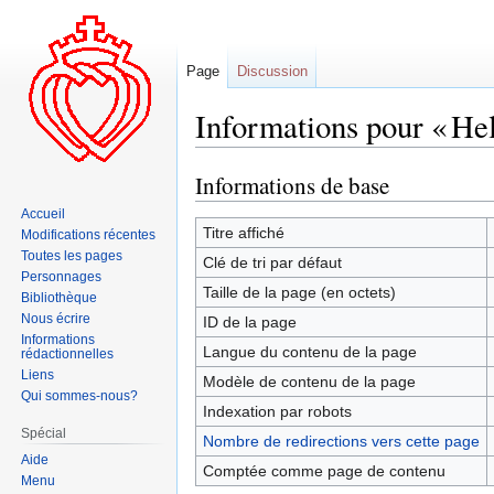
Page
Discussion
Informations pour « Hel
Informations de base
Aller
Aller
à
à
Accueil
la
la
Titre affiché
Modifications récentes
navigation
recherche
Toutes les pages
Clé de tri par défaut
Personnages
Taille de la page (en octets)
Bibliothèque
Nous écrire
ID de la page
Informations
Langue du contenu de la page
rédactionnelles
Liens
Modèle de contenu de la page
Qui sommes-nous?
Indexation par robots
Spécial
Nombre de redirections vers cette page
Aide
Comptée comme page de contenu
Menu