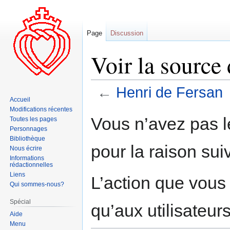
Page
Discussion
Voir la source
←
Henri de Fersan
Accueil
Modifications récentes
Aller
Aller
Vous n’avez pas le
Toutes les pages
à
à
Personnages
la
la
Bibliothèque
pour la raison sui
navigation
recherche
Nous écrire
Informations
rédactionnelles
Liens
L’action que vous
Qui sommes-nous?
Spécial
qu’aux utilisateur
Aide
Menu