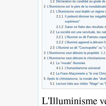
1.2
Déclaration du candidat au grade de 
2
L'Illuminisme est le père de la mondialisati
2.1
L'Illuminisme veut établir un régime
2.1.1
Il prétend éliminer les inégal
supérieurs"
2.1.2
Satan se flatte des résultats 
2.2
La société est une servitude, les na
2.2.1
L'Illuminé se dit Patriote cepe
2.2.2
L'illuminé apprend à détruire l
2.3
L'Illuminé se dit "Cosmopolite" ou "c
3
L'Illuminisme veut détruire la propriété: J
4
L'Illuminisme veut détruire le christianisme
4.1
La "morale" Illuminée
4.1.1
L'humanitarisme universel
4.2
La Franc-Maçonnerie a "le vrai Chris
5
Après le christianisme, la morale des "droits
5.1
Lecture faite aux initiés "Mage" ou 
L'Illuminisme ve