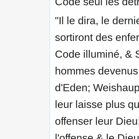
Code seul les détr
"Il le dira, le de
sortiront des enf
Code illuminé, & S
hommes devenus ce
d'Eden; Weishaupt
leur laisse plus qu
offenser leur Die
l'offense & le Dieu