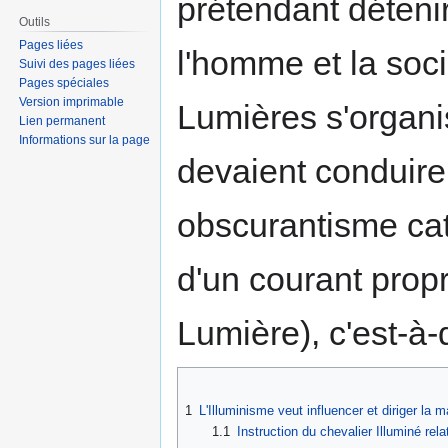
prétendant déteni
navigation
recherche
Outils
Pages liées
l'homme et la soci
Suivi des pages liées
Pages spéciales
Version imprimable
Lumières s'organis
Lien permanent
Informations sur la page
devaient conduire 
obscurantisme catho
d'un courant propr
Lumière), c'est-à
1
L'Illuminisme veut influencer et diriger la 
1.1
Instruction du chevalier Illuminé rel