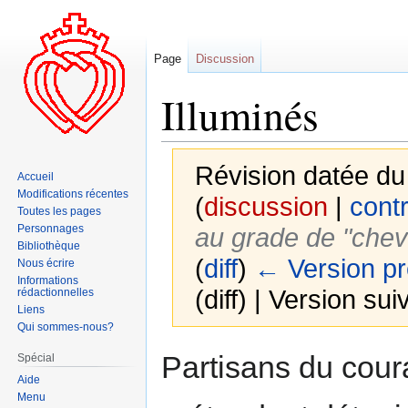
Page
Discussion
Illuminés
Révision datée du
Accueil
Modifications récentes
(
discussion
|
contr
Toutes les pages
Personnages
au grade de "cheva
Bibliothèque
(
diff
)
← Version p
Nous écrire
Informations
(diff) | Version sui
rédactionnelles
Liens
Qui sommes-nous?
Aller
Aller
Partisans du cour
Spécial
à
à
Aide
la
la
Menu