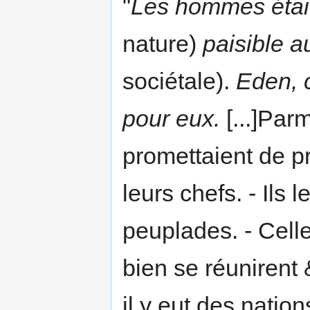
"
Les hommes étaie
nature)
paisible a
sociétale).
Eden, c
pour eux.
[...]Par
promettaient de pr
leurs chefs. - Ils 
peuplades. - Celle
bien se réunirent
il y eut des natio