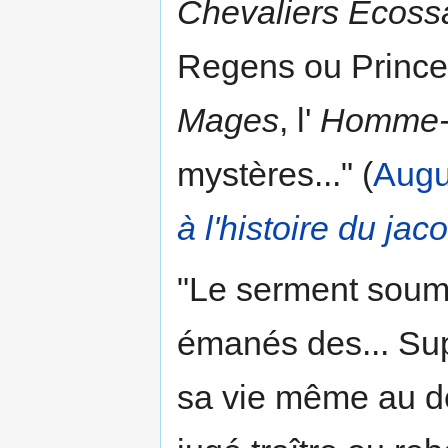
Chevaliers Ecoss
Regens ou Princes
Mages
, l'
Homme-
mystères..." (
Augu
à l'histoire du ja
"Le serment soumet
émanés des... Supé
sa vie même au des