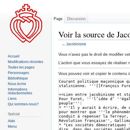
Page
Discussion
Voir la source de Ja
←
Jacobinisme
Aller
Aller
Vous n’avez pas le droit de modifier cet
Accueil
à
à
Modifications récentes
L’action que vous essayez de réaliser n
la
la
Toutes les pages
navigation
recherche
Personnages
Vous pouvez voir et copier le contenu 
Bibliothèque
Nous écrire
Informations
rédactionnelles
Liens
Qui sommes-nous?
Spécial
Aide
Menu