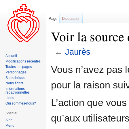
Page
Discussion
Voir la source 
←
Jaurès
Accueil
Modifications récentes
Aller
Aller
Vous n’avez pas le
Toutes les pages
à
à
Personnages
la
la
Bibliothèque
pour la raison sui
navigation
recherche
Nous écrire
Informations
rédactionnelles
Liens
L’action que vous
Qui sommes-nous?
Spécial
qu’aux utilisateur
Aide
Menu