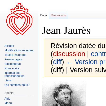
Page
Discussion
Jean Jaurès
Révision datée du
Accueil
Modifications récentes
(
discussion
|
contr
Toutes les pages
Personnages
(
diff
)
← Version p
Bibliothèque
(diff) | Version sui
Nous écrire
Informations
rédactionnelles
Liens
Aller
Aller
Qui sommes-nous?
à
à
Spécial
la
la
Aide
navigation
recherche
Menu