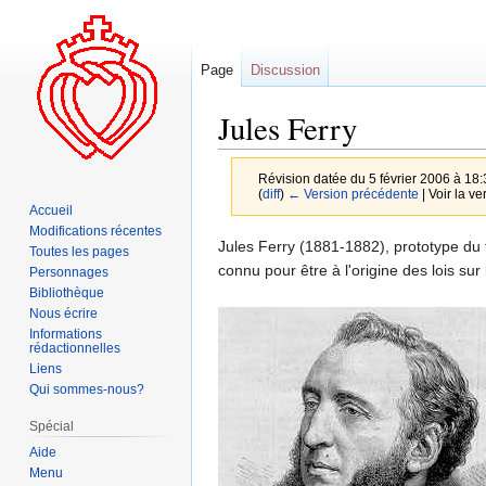
Page
Discussion
Jules Ferry
Révision datée du 5 février 2006 à 18
(
diff
)
← Version précédente
| Voir la ve
Accueil
Modifications récentes
Aller
Aller
Jules Ferry (1881-1882), prototype du f
Toutes les pages
à
à
connu pour être à l'origine des lois sur l
Personnages
la
la
Bibliothèque
Nous écrire
navigation
recherche
Informations
rédactionnelles
Liens
Qui sommes-nous?
Spécial
Aide
Menu