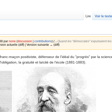
Lire
Voir le text
:38 par
none
(
discussion
|
contributions
)
(
→‎Quand les "démocrates" expulsaient les 
rsion actuelle (diff) | Version suivante → (diff)
ranc-maçon positiviste, défenseur de l'idéal du "progrès" par la science 
'obligation, la gratuité et laïcité de l'école (1881-1883).