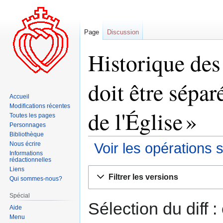
Page
Discussion
Historique des
doit être séparé
Accueil
Modifications récentes
de l'Église »
Toutes les pages
Personnages
Bibliothèque
Nous écrire
Voir les opérations 
Informations
rédactionnelles
Liens
Aller
Aller
Filtrer les versions
Qui sommes-nous?
à
à
la
la
Spécial
navigation
recherche
Sélection du diff 
Aide
Menu