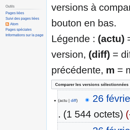
versions à compar
Outils
Pages liées
Suivi des pages liées
bouton en bas.
Atom
Pages spéciales
Légende :
(actu)
=
Informations sur la page
version,
(diff)
= di
précédente,
m
= m
26 févri
actu
diff
1 544 octets