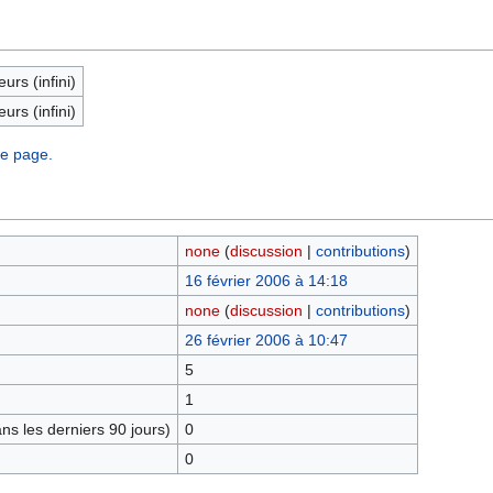
eurs (infini)
eurs (infini)
te page.
none
(
discussion
|
contributions
)
16 février 2006 à 14:18
none
(
discussion
|
contributions
)
26 février 2006 à 10:47
5
1
s les derniers 90 jours)
0
0