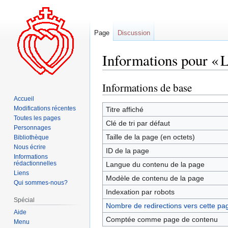
Page
Discussion
Informations pour « L'
Informations de base
Aller
Aller
à
à
Accueil
la
la
Modifications récentes
Titre affiché
Toutes les pages
navigation
recherche
Clé de tri par défaut
Personnages
Taille de la page (en octets)
Bibliothèque
Nous écrire
ID de la page
Informations
rédactionnelles
Langue du contenu de la page
Liens
Modèle de contenu de la page
Qui sommes-nous?
Indexation par robots
Spécial
Nombre de redirections vers cette pa
Aide
Comptée comme page de contenu
Menu