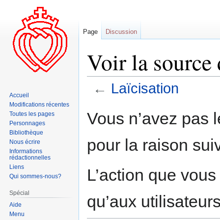
Page
Discussion
Voir la source 
←
Laïcisation
Accueil
Modifications récentes
Aller
Aller
Vous n’avez pas le
Toutes les pages
à
à
Personnages
la
la
Bibliothèque
pour la raison sui
navigation
recherche
Nous écrire
Informations
rédactionnelles
Liens
L’action que vous
Qui sommes-nous?
Spécial
qu’aux utilisateur
Aide
Menu