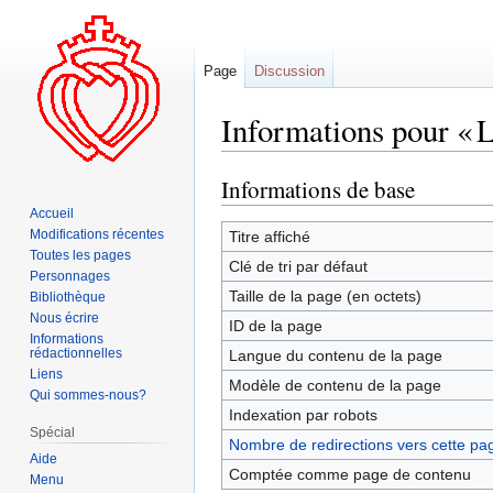
Page
Discussion
Informations pour « L
Informations de base
Aller
Aller
à
à
Accueil
la
la
Modifications récentes
Titre affiché
Toutes les pages
navigation
recherche
Clé de tri par défaut
Personnages
Taille de la page (en octets)
Bibliothèque
Nous écrire
ID de la page
Informations
rédactionnelles
Langue du contenu de la page
Liens
Modèle de contenu de la page
Qui sommes-nous?
Indexation par robots
Spécial
Nombre de redirections vers cette pa
Aide
Comptée comme page de contenu
Menu