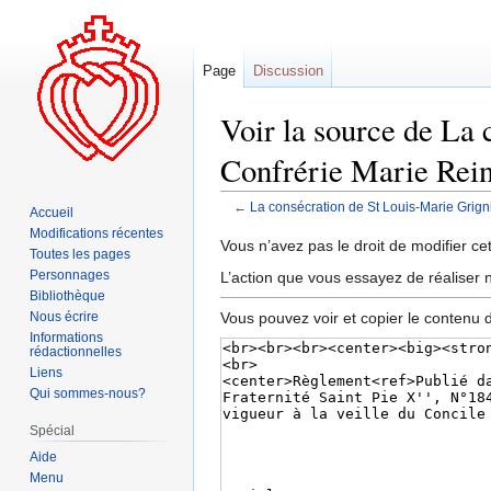
Page
Discussion
Voir la source de La
Confrérie Marie Rei
←
La consécration de St Louis-Marie Grig
Accueil
Modifications récentes
Aller
Aller
Vous n’avez pas le droit de modifier cet
Toutes les pages
à
à
Personnages
L’action que vous essayez de réaliser n
la
la
Bibliothèque
navigation
recherche
Vous pouvez voir et copier le contenu 
Nous écrire
Informations
rédactionnelles
Liens
Qui sommes-nous?
Spécial
Aide
Menu