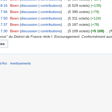
18:16
‎
Bixen
discussion
contributions
‎
5 529 octets
+139
17:56
‎
Bixen
discussion
contributions
‎
5 390 octets
+79
17:50
‎
Bixen
discussion
contributions
‎
5 311 octets
+124
17:37
‎
Bixen
discussion
contributions
‎
5 187 octets
+78
17:30
‎
Bixen
discussion
contributions
‎
5 109 octets
+5 109
‎
nce'' du District de France rticle I. Encouragement. Conformément au
t-Roi
Avertissements