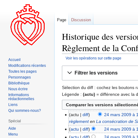
Page
Discussion
Historique des versi
Règlement de la Conf
Voir les opérations sur cette page
Accueil
Modifications récentes
Aller
Aller
Toutes les pages
Filtrer les versions
à
à
Personnages
la
la
Bibliothèque
Sélection du diff : cochez les boutons
navigation
recherche
Nous écrire
Légende :
(actu)
= différence avec la 
Informations
rédactionnelles
Liens
Qui sommes-nous?
actu
diff
24 mars 2009 à 
Spécial
règlement
en
La consécration de S
Aide
actu
diff
24 mars 2009 à 
Menu
actu
diff
24 mars 2009 à 