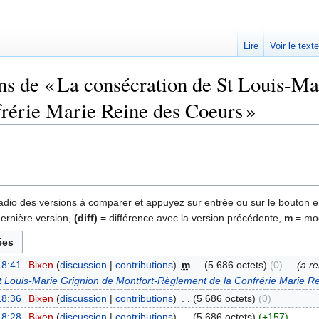
Lire
Voir le text
ons de « La consécration de St Louis-M
rérie Marie Reine des Coeurs »
 radio des versions à comparer et appuyez sur entrée ou sur le bouton e
dernière version,
(diff)
= différence avec la version précédente,
m
= mod
18:41
‎
Bixen
discussion
contributions
‎
m
5 686 octets
0
‎
a r
t Louis-Marie Grignion de Montfort-Règlement de la Confrérie Marie R
18:36
‎
Bixen
discussion
contributions
‎
5 686 octets
0
18:28
‎
Bixen
discussion
contributions
‎
5 686 octets
+157