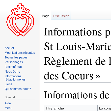
Page
Discussion
Informations p
St Louis-Mari
Accueil
Modifications récentes
Règlement de l
Toutes les pages
Personnages
Bibliothèque
des Coeurs »
Nous écrire
Informations
rédactionnelles
Liens
Qui sommes-nous?
Informations de
Aller
Aller
à
à
Spécial
la
la
Aide
navigation
recherche
Menu
Titre affiché
La cons