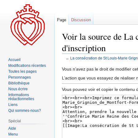
Page
Discussion
Voir la source de La
d'inscription
←
La consécration de St Louis-Marie Grigni
Accueil
Modifications récentes
Aller
Aller
Vous n’avez pas le droit de modifier cet
Toutes les pages
à
à
Personnages
L’action que vous essayez de réaliser n
la
la
Bibliothèque
navigation
recherche
Vous pouvez voir et copier le contenu 
Nous écrire
Informations
rédactionnelles
Liens
Qui sommes-nous?
Spécial
Aide
Menu