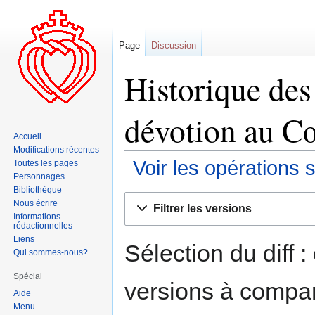
Page
Discussion
Historique des
dévotion au C
Accueil
Modifications récentes
Voir les opérations 
Toutes les pages
Personnages
Bibliothèque
Aller
Aller
Nous écrire
Filtrer les versions
à
à
Informations
rédactionnelles
la
la
Liens
navigation
recherche
Sélection du diff 
Qui sommes-nous?
Spécial
versions à compar
Aide
Menu