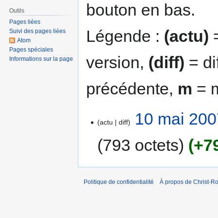
bouton en bas.
Outils
Pages liées
Légende :
(actu)
=
Suivi des pages liées
Atom
Pages spéciales
version,
(diff)
= di
Informations sur la page
précédente,
m
= m
10 mai 200
actu
diff
793 octets
+7
Politique de confidentialité
À propos de Christ-Ro