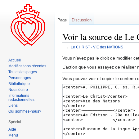
Page
Discussion
Voir la source de 
←
Le CHRIST - VIE des NATIONS
Aller
Aller
Vous n’avez pas le droit de modifier cet
Accueil
à
à
Modifications récentes
L’action que vous essayez de réaliser n
la
la
Toutes les pages
navigation
recherche
Personnages
Vous pouvez voir et copier le contenu 
Bibliothèque
Nous écrire
Informations
rédactionnelles
Liens
Qui sommes-nous?
Spécial
Aide
Menu