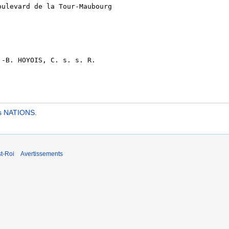
es NATIONS
.
t-Roi
Avertissements