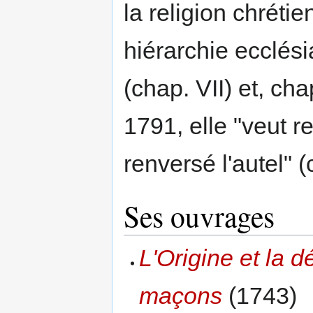
la religion chrétie
hiérarchie ecclési
(chap. VII) et, ch
1791, elle "veut r
renversé l'autel" (
Ses ouvrages
L'Origine et la 
maçons
(1743)