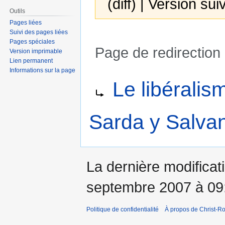
(diff) | Version sui
Outils
Pages liées
Suivi des pages liées
Pages spéciales
Page de redirection
Version imprimable
Lien permanent
Informations sur la page
Aller
Aller
Rediriger vers :
Le libéralis
à
à
la
la
navigation
recherche
Sarda y Salvan
La dernière modificati
septembre 2007 à 09
Politique de confidentialité
À propos de Christ-Ro