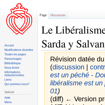
Page
Discussion
Le Libéralisme
Sarda y Salvan
Accueil
Modifications récentes
Toutes les pages
Révision datée d
Personnages
Bibliothèque
(
discussion
|
contr
Nous écrire
Informations
est un péché - Do
rédactionnelles
Liens
libéralisme est un
Qui sommes-nous?
01
)
Spécial
(diff) ← Version pr
Aide
Menu