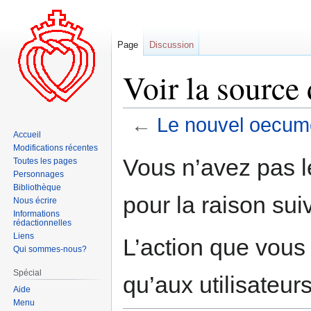
Page
Discussion
Voir la sourc
←
Le nouvel oecu
Accueil
Modifications récentes
Aller
Aller
Vous n’avez pas le
Toutes les pages
à
à
Personnages
la
la
Bibliothèque
pour la raison sui
navigation
recherche
Nous écrire
Informations
rédactionnelles
Liens
L’action que vous
Qui sommes-nous?
Spécial
qu’aux utilisateur
Aide
Menu