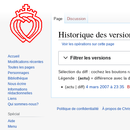
Page
Discussion
Historique des versi
Voir les opérations sur cette page
Aller
Aller
Accueil
Filtrer les versions
à
à
Modifications récentes
la
la
Toutes les pages
Sélection du diff : cochez les boutons
navigation
recherche
Personnages
Légende :
(actu)
= différence avec la 
Bibliothèque
Nous écrire
actu
diff
4 mars 2007 à 23:35
‎
B
Informations
rédactionnelles
Liens
Qui sommes-nous?
Politique de confidentialité
À propos de Chris
Spécial
Aide
Menu