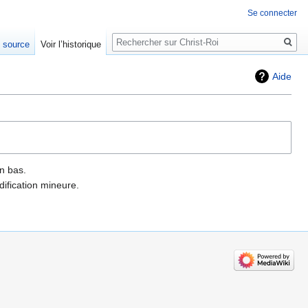
Se connecter
Rechercher
e source
Voir l’historique
Aide
n bas.
ification mineure.