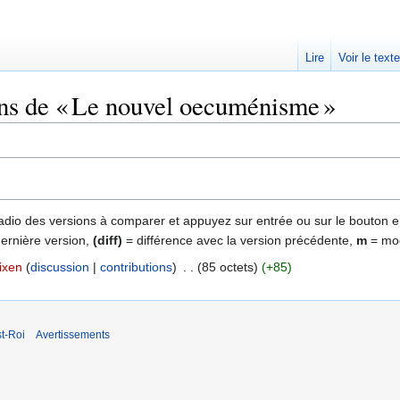
Lire
Voir le text
ons de « Le nouvel oecuménisme »
 radio des versions à comparer et appuyez sur entrée ou sur le bouton e
dernière version,
(diff)
= différence avec la version précédente,
m
= mod
ixen
discussion
contributions
‎
85 octets
+85
t-Roi
Avertissements