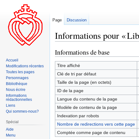
Page
Discussion
Informations pour « Libe
Informations de base
Aller
Aller
à
à
Accueil
la
la
Titre affiché
Modifications récentes
navigation
recherche
Toutes les pages
Clé de tri par défaut
Personnages
Taille de la page (en octets)
Bibliothèque
Nous écrire
ID de la page
Informations
Langue du contenu de la page
rédactionnelles
Liens
Modèle de contenu de la page
Qui sommes-nous?
Indexation par robots
Spécial
Nombre de redirections vers cette page
Aide
Comptée comme page de contenu
Menu