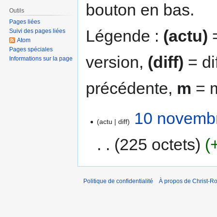
bouton en bas.
Outils
Pages liées
Légende :
(actu)
=
Suivi des pages liées
Atom
Pages spéciales
version,
(diff)
= di
Informations sur la page
précédente,
m
= m
10 novembr
actu
diff
225 octets
Politique de confidentialité
À propos de Christ-Ro