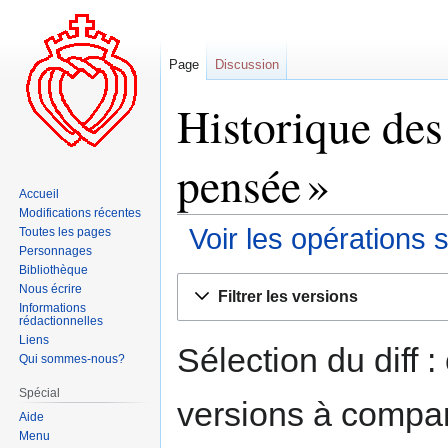
Page
Discussion
Historique des
pensée »
Accueil
Modifications récentes
Voir les opérations 
Toutes les pages
Personnages
Bibliothèque
Aller
Aller
Nous écrire
Filtrer les versions
à
à
Informations
rédactionnelles
la
la
Liens
navigation
recherche
Sélection du diff 
Qui sommes-nous?
Spécial
versions à compar
Aide
Menu