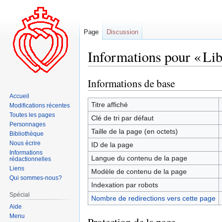
Page
Discussion
Informations pour « Li
Informations de base
Aller
Aller
à
à
Accueil
la
la
Titre affiché
Modifications récentes
navigation
recherche
Toutes les pages
Clé de tri par défaut
Personnages
Taille de la page (en octets)
Bibliothèque
Nous écrire
ID de la page
Informations
Langue du contenu de la page
rédactionnelles
Liens
Modèle de contenu de la page
Qui sommes-nous?
Indexation par robots
Spécial
Nombre de redirections vers cette page
Aide
Menu