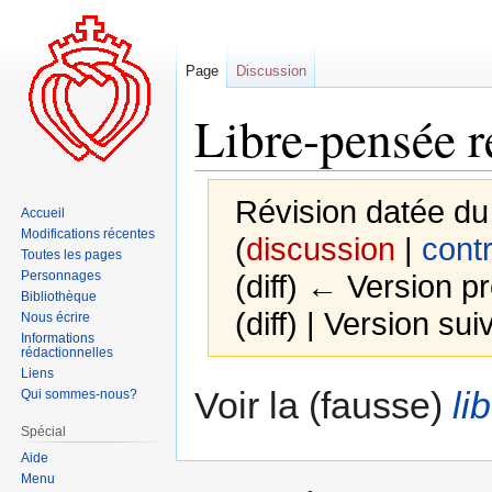
Page
Discussion
Libre-pensée r
Révision datée d
Accueil
Modifications récentes
(
discussion
|
contr
Toutes les pages
Personnages
(diff) ← Version pr
Bibliothèque
(diff) | Version sui
Nous écrire
Informations
rédactionnelles
Liens
Aller
Aller
Voir la (fausse)
li
Qui sommes-nous?
à
à
Spécial
la
la
Aide
navigation
recherche
Menu