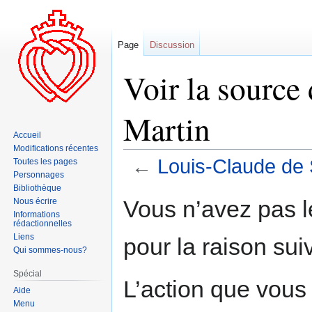
Page
Discussion
Voir la source
Martin
Accueil
Modifications récentes
←
Louis-Claude de 
Toutes les pages
Personnages
Bibliothèque
Aller
Aller
Vous n’avez pas le
Nous écrire
à
à
Informations
rédactionnelles
la
la
Liens
pour la raison sui
navigation
recherche
Qui sommes-nous?
Spécial
L’action que vous
Aide
Menu