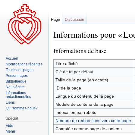
Page
Discussion
Informations pour « Lo
Informations de base
Aller
Aller
à
à
Accueil
la
la
Titre affiché
Modifications récentes
navigation
recherche
Toutes les pages
Clé de tri par défaut
Personnages
Taille de la page (en octets)
Bibliothèque
Nous écrire
ID de la page
Informations
Langue du contenu de la page
rédactionnelles
Liens
Modèle de contenu de la page
Qui sommes-nous?
Indexation par robots
Spécial
Nombre de redirections vers cette page
Aide
Comptée comme page de contenu
Menu