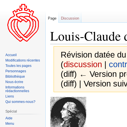
Page
Discussion
Louis-Claude 
Révision datée du 
Accueil
Modifications récentes
(
discussion
|
contr
Toutes les pages
Personnages
(diff) ← Version pr
Bibliothèque
(diff) | Version sui
Nous écrire
Informations
rédactionnelles
Liens
Aller
Aller
Qui sommes-nous?
à
à
Spécial
la
la
Aide
navigation
recherche
Menu