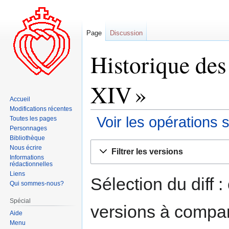
Page
Discussion
Historique des
XIV »
Accueil
Modifications récentes
Voir les opérations 
Toutes les pages
Personnages
Bibliothèque
Aller
Aller
Nous écrire
Filtrer les versions
à
à
Informations
rédactionnelles
la
la
Liens
navigation
recherche
Sélection du diff 
Qui sommes-nous?
Spécial
versions à compar
Aide
Menu