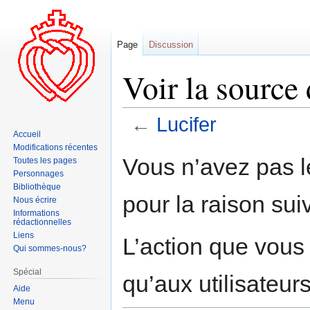
Page
Discussion
Voir la source 
←
Lucifer
Accueil
Modifications récentes
Aller
Aller
Vous n’avez pas le
Toutes les pages
à
à
Personnages
la
la
Bibliothèque
pour la raison sui
navigation
recherche
Nous écrire
Informations
rédactionnelles
Liens
L’action que vous
Qui sommes-nous?
Spécial
qu’aux utilisateur
Aide
Menu