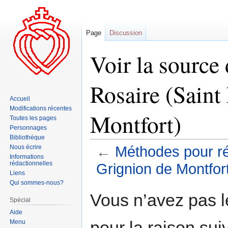
Page
Discussion
Voir la source
Rosaire (Saint
Accueil
Modifications récentes
Montfort)
Toutes les pages
Personnages
Bibliothèque
Nous écrire
←
Méthodes pour réc
Informations
rédactionnelles
Grignion de Montfor
Liens
Qui sommes-nous?
Aller
Aller
Vous n’avez pas le
Spécial
à
à
Aide
la
la
pour la raison sui
Menu
navigation
recherche