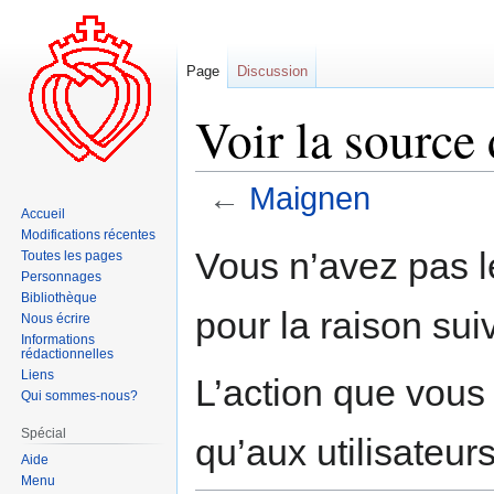
Page
Discussion
Voir la source
←
Maignen
Accueil
Modifications récentes
Aller
Aller
Vous n’avez pas le
Toutes les pages
à
à
Personnages
la
la
Bibliothèque
pour la raison sui
navigation
recherche
Nous écrire
Informations
rédactionnelles
Liens
L’action que vous
Qui sommes-nous?
Spécial
qu’aux utilisateur
Aide
Menu