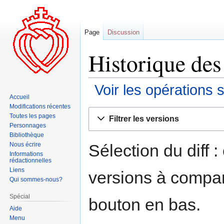
Page
Discussion
Historique des
Voir les opérations 
Accueil
Modifications récentes
Aller
Aller
Toutes les pages
Filtrer les versions
à
à
Personnages
la
la
Bibliothèque
navigation
recherche
Sélection du diff 
Nous écrire
Informations
rédactionnelles
Liens
versions à compar
Qui sommes-nous?
Spécial
bouton en bas.
Aide
Menu