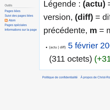
Légende :
(actu)
=
Outils
Pages liées
version,
(diff)
= di
Suivi des pages liées
Atom
Pages spéciales
précédente,
m
= m
Informations sur la page
5 février 2
actu
diff
311 octets
+3
Politique de confidentialité
À propos de Christ-Ro