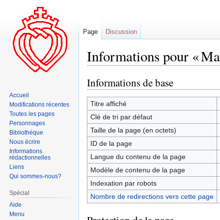
Page
Discussion
Informations pour « M
Informations de base
Aller
Aller
à
à
Accueil
la
la
Titre affiché
Modifications récentes
navigation
recherche
Toutes les pages
Clé de tri par défaut
Personnages
Taille de la page (en octets)
Bibliothèque
Nous écrire
ID de la page
Informations
Langue du contenu de la page
rédactionnelles
Liens
Modèle de contenu de la page
Qui sommes-nous?
Indexation par robots
Spécial
Nombre de redirections vers cette page
Aide
Menu