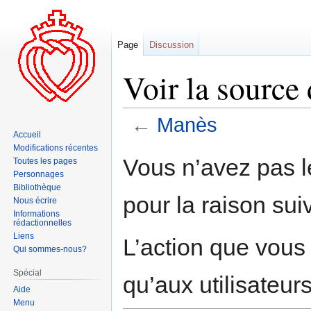
Page
Discussion
Voir la source
←
Manès
Accueil
Modifications récentes
Aller
Aller
Vous n’avez pas le
Toutes les pages
à
à
Personnages
la
la
Bibliothèque
pour la raison sui
navigation
recherche
Nous écrire
Informations
rédactionnelles
Liens
L’action que vous
Qui sommes-nous?
Spécial
qu’aux utilisateur
Aide
Menu